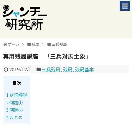
ホーム
残局
三兵残局
実用残局講座 「三兵対馬士象」
2019/12/1
三兵残局
,
残局
,
残局基本
目次
1
状況解説
2
例題①
3
例題②
4
まとめ