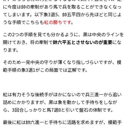
に今度は帥の牽制があり馬で兵を取ることができなくなっ
てしまいます。以下象3退5、帥五平四から先ほどと同じよ
うな手順でこちらも
紅の勝ちです
。
この2つの手順を見ても分かるように、黒は中央のラインを
開けておき、将の牽制で
帥六平五とさせないのが重要
にな
ります。
そのため一見中央の守りが薄くなり指しづらいですが、模
範手順の象3退1がこの局面では正解です。
紅は有力そうな後続手がほかにないので兵三進一から追い
詰めにかかりますが、黒は象を動かして手待ちをしなが
ら、3回合しっかりと馬7退8と引いて盤石の体制です。
最後に紅は帥六進一と手待ちに活路を求めますが、模範手