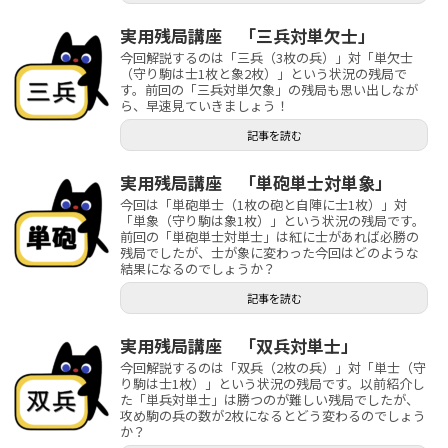
実用残局講座 「三兵対単欠士」
今回解説するのは「三兵（3枚の兵）」対「単欠士
（守り駒は士1枚と象2枚）」という状況の残局で
す。前回の「三兵対単欠象」の残局も思い出しなが
ら、早速見ていきましょう！
記事を読む
実用残局講座 「単砲単士対単象」
今回は「単砲単士（1枚の砲と自陣に士1枚）」対
「単象（守り駒は象1枚）」という状況の残局です。
前回の「単砲単士対単士」は紅に士があれば必勝の
残局でしたが、士が象に変わった今回はどのような
結果になるのでしょうか？
記事を読む
実用残局講座 「双兵対単士」
今回解説するのは「双兵（2枚の兵）」対「単士（守
り駒は士1枚）」という状況の残局です。以前紹介し
た「単兵対単士」は勝つのが難しい残局でしたが、
攻め駒の兵の数が2枚になるとどう変わるのでしょう
か？