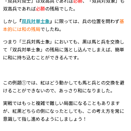
「双兵対双士」は双高兵であれば
必勝
、「双兵対双象」も
双高兵であれば
必勝
の残局でした。
しかし
「
双兵対単士象
」
に限っては、兵の位置を問わず
基
本的には和の残局
でしたね。
つまり「三兵対馬士象」においても、黒は馬と兵を交換し
て「双兵対単士象」の残局に落とし込んでしまえば、簡単
に和に持ち込むことができるんです。
この例題①では、紅はどう動かしても馬と兵との交換を避
けることができないので、あっさり和になりました。
実戦ではもっと複雑で難しい局面になることもあります
が、紅黒どちらの側になったとしても、この考え方を常に
意識して指し進めるようにしましょう！