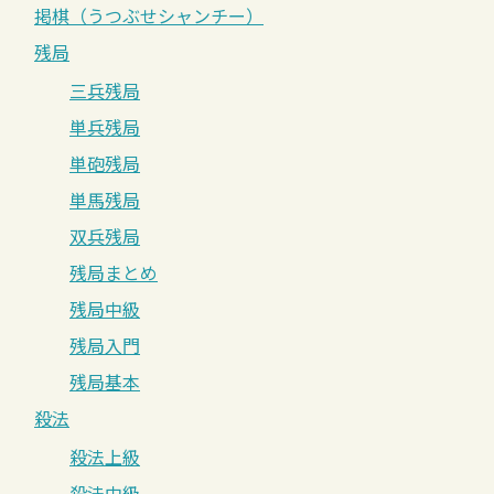
掲棋（うつぶせシャンチー）
残局
三兵残局
単兵残局
単砲残局
単馬残局
双兵残局
残局まとめ
残局中級
残局入門
残局基本
殺法
殺法上級
殺法中級