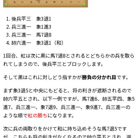
後兵平三 象3退1
兵三進一 象1進3
兵三進一 馬7退8
帥六進一 象3退1（和）
1回合、紅は次に黒に馬7退8とされるとどちらかの兵を取ら
れてしまうので、後兵平三とブロックします。
そして黒はこれに対しどう指すかが
勝負の分かれ目
です。
まず象3退5と中央にもどると、将の利きが遮断されるので
帥六平五とされ、以下一例ですが、馬7進6、帥五平四、象5
進7、兵三進一、象7退9、兵三進一、象9進7、兵三進一の
ような順で
紅の勝ち
になります。
次に兵の両取りをかけて和に持ち込めそうな馬7退5です
が、こちらも将の利きがなくなるので帥六平五とされ、逆