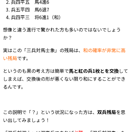
兵四平五 馬4進6
兵五平四 馬6退7
兵四平三 将6進1（和）
想像と違う進行で驚かれた方も多いのではないでしょう
か？
実はこの「三兵対馬士象」の残局は、
和の確率が非常に高
い残局
です。
というのも黒の考え方は簡単で
馬と紅の兵1枚とを交換
して
しまえば、交換後の形が悪くない限り和にすることができ
るんです。
この説明で「？」という状況になった方は、
双兵残局
を思
い出してみましょう！