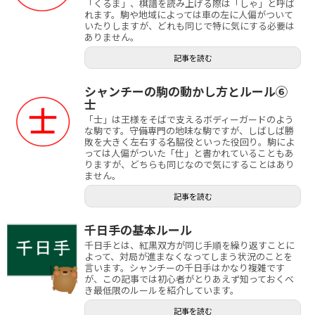
「くるま」、棋譜を読み上げる際は「しゃ」と呼ば
れます。駒や地域によっては車の左に人偏がついて
いたりしますが、どれも同じで特に気にする必要は
ありません。
記事を読む
シャンチーの駒の動かし方とルール⑥
士
「士」は王様をそばで支えるボディーガードのよう
な駒です。守備専門の地味な駒ですが、しばしば勝
敗を大きく左右する名脇役といった役回り。駒によ
っては人偏がついた「仕」と書かれていることもあ
りますが、どちらも同じなので気にすることはあり
ません。
記事を読む
千日手の基本ルール
千日手とは、紅黒双方が同じ手順を繰り返すことに
よって、対局が進まなくなってしまう状況のことを
言います。シャンチーの千日手はかなり複雑です
が、この記事では初心者がとりあえず知っておくべ
き最低限のルールを紹介しています。
記事を読む